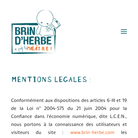
MENTIONS LEGALES :
Brin d’herbe ?
Spectacles
Lectures à voir
Conformément aux dispositions des articles 6-III et 19
de la Loi n° 2004-575 du 21 juin 2004 pour la
Actions Q
Confiance dans l'économie numérique, dite L.C.E.N.,
Ateliers et stages
nous portons à la connaissance des utilisateurs et
Publics
visiteurs du site :
www.brin-herbe.com
les