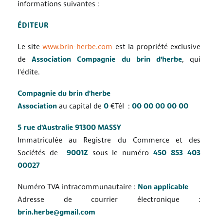
informations suivantes :
Thématiques
Quoi de neuf ?
ÉDITEUR
Archives
Le site
www.brin-herbe.com
est la propriété exclusive
Contact
de
Association
Compagnie du brin d'herbe
, qui
l'édite.
Compagnie du brin d'herbe
Association
au capital de
0
€Tél :
00 00 00 00 00
5 rue d'Australie
91300 MASSY
Immatriculée au Registre du Commerce et des
Sociétés de
9001Z
sous le numéro
450 853 403
00027
Numéro TVA intracommunautaire :
Non applicable
Adresse de courrier électronique :
brin.herbe@gmail.com