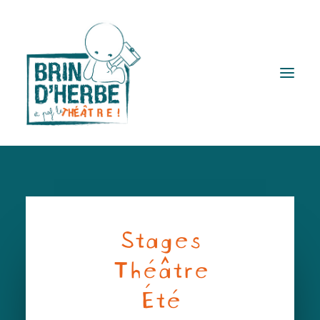
Brin d’herbe ?
Spectacles
Stages
Lectures à voir
Théâtre
Actions Q
Ateliers et stages
Été
Publics