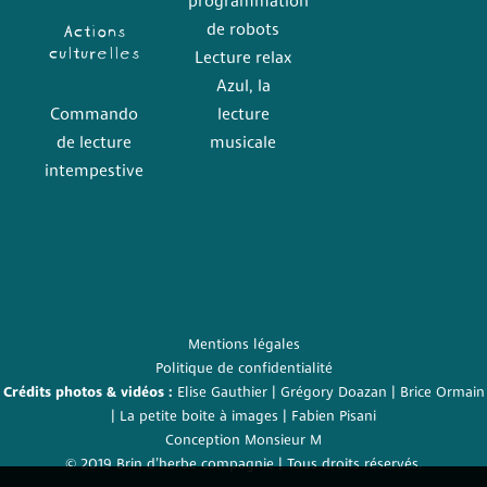
programmation
Actions
de robots
culturelles
Lecture relax
Azul, la
Commando
lecture
de lecture
musicale
intempestive
Mentions légales
Politique de confidentialité
Crédits photos & vidéos :
Elise Gauthier
| Grégory Doazan |
Brice Ormain
|
La petite boite à images
| Fabien Pisani
Conception
Monsieur M
© 2019 Brin d’herbe compagnie | Tous droits réservés.