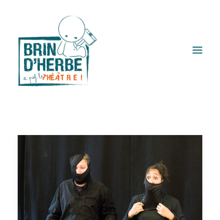
Brin d’herbe ?
Spectacles
Lectures à voir
Actions Q
Ateliers et stages
Publics