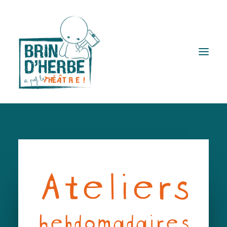
Brin d’herbe ?
Spectacles
Ateliers
Lectures à voir
Actions Q
Ateliers et stages
hebdomadaires
Publics